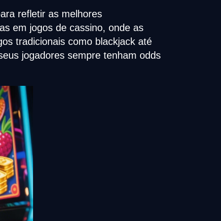
ra refletir as melhores
vas em jogos de cassino, onde as
os tradicionais como blackjack até
e seus jogadores sempre tenham odds