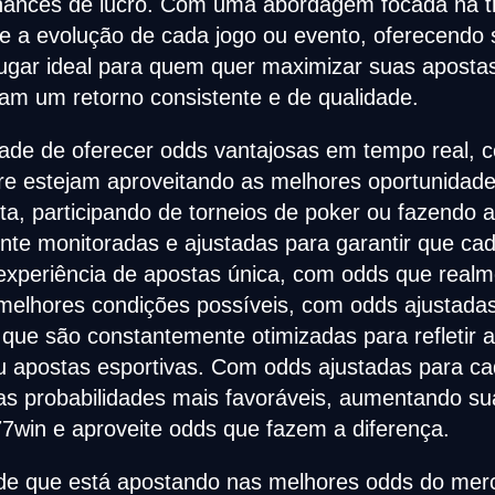
hances de lucro. Com uma abordagem focada na tr
e a evolução de cada jogo ou evento, oferecendo
lugar ideal para quem quer maximizar suas aposta
am um retorno consistente e de qualidade.
ade de oferecer odds vantajosas em tempo real, c
re estejam aproveitando as melhores oportunidade
eta, participando de torneios de poker ou fazendo
te monitoradas e ajustadas para garantir que ca
experiência de apostas única, com odds que realm
melhores condições possíveis, com odds ajustadas
 que são constantemente otimizadas para refletir 
u apostas esportivas. Com odds ajustadas para ca
s probabilidades mais favoráveis, aumentando su
77win e aproveite odds que fazem a diferença.
de que está apostando nas melhores odds do merc