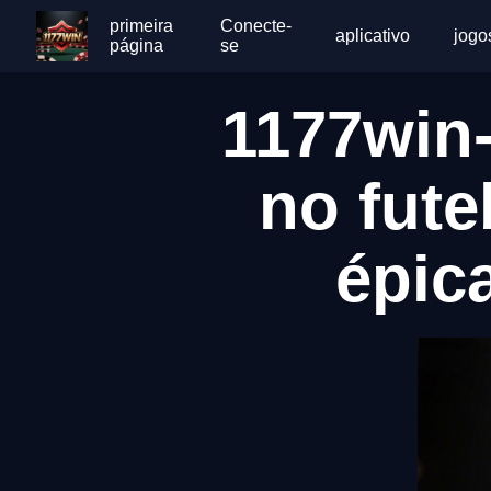
primeira
Conecte-
aplicativo
jogo
página
se
1177win-
no fute
épic