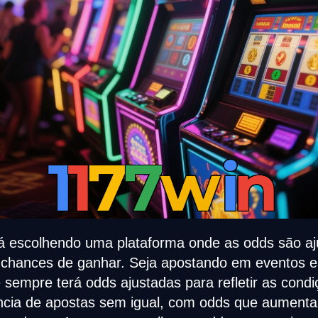
á escolhendo uma plataforma onde as odds são a
 chances de ganhar. Seja apostando em eventos e
 sempre terá odds ajustadas para refletir as cond
ncia de apostas sem igual, com odds que aumen