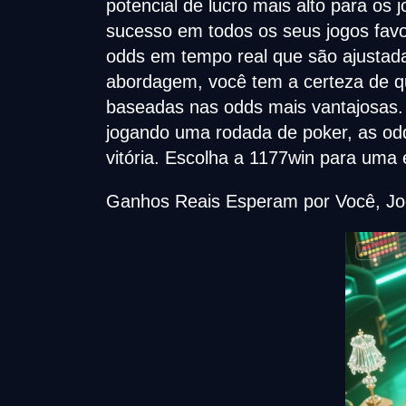
potencial de lucro mais alto para os
sucesso em todos os seus jogos favo
odds em tempo real que são ajustad
abordagem, você tem a certeza de qu
baseadas nas odds mais vantajosas.
jogando uma rodada de poker, as od
vitória. Escolha a 1177win para uma
Ganhos Reais Esperam por Você, Jo