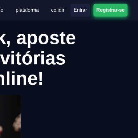
no
plataforma
colidir
Entrar
Registrar-se
k, aposte
vitórias
line!