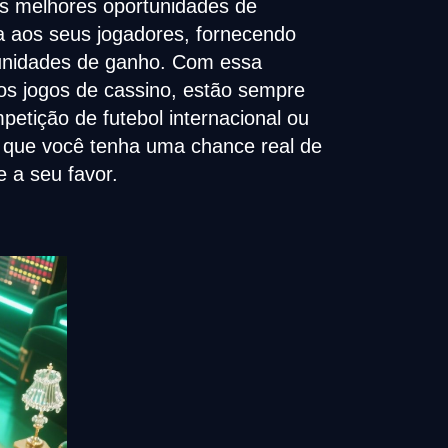
 as melhores oportunidades de
a aos seus jogadores, fornecendo
tunidades de ganho. Com essa
os jogos de cassino, estão sempre
tição de futebol internacional ou
 que você tenha uma chance real de
 a seu favor.