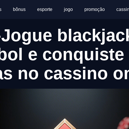
s
bônus
esporte
jogo
promoção
cassi
Jogue blackjac
bol e conquiste 
as no cassino on