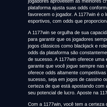
jogadores aproveitem as melhores c
plataforma ajusta suas odds conform
favorecem o jogador. A 1177win é o 
esportivos, com odds que proporcion
A 1177win se orgulha de sua capacid
para garantir que os jogadores semp
jogos clássicos como blackjack e rol
odds da plataforma são constantemen
de sucesso. A 1177win oferece uma 
garante que você jogue sempre nas 
oferece odds altamente competitivas
sucesso, seja em jogos de cassino o
certeza de que está apostando com a
seu potencial de lucro. Aposte na 11
Com a 1177win, você tem a certeza 