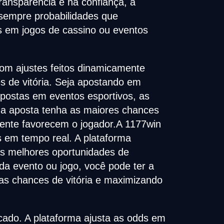
ansparência e na confiança, a
 sempre probabilidades que
s em jogos de cassino ou eventos
om ajustes feitos dinamicamente
s de vitória. Seja apostando em
 apostas em eventos esportivos, as
da aposta tenha as maiores chances
ente favorecem o jogador.A 1177win
 em tempo real. A plataforma
as melhores oportunidades de
da evento ou jogo, você pode ter a
as chances de vitória e maximizando
ado. A plataforma ajusta as odds em