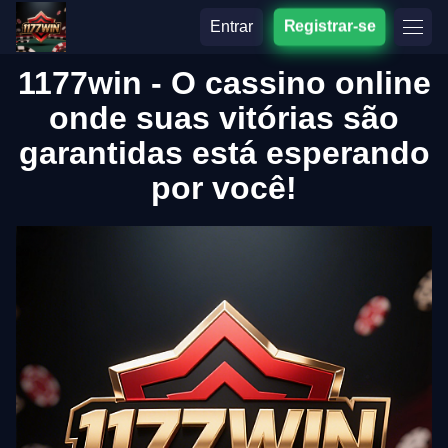
Entrar
Registrar-se
1177win - O cassino online
onde suas vitórias são
garantidas está esperando
por você!