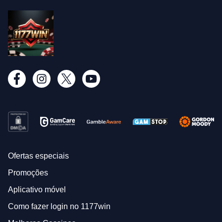
Ofertas especiais
Promoções
Aplicativo móvel
Como fazer login no 1177win