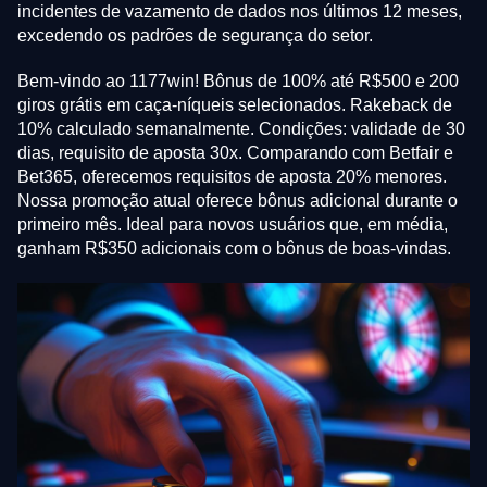
incidentes de vazamento de dados nos últimos 12 meses,
excedendo os padrões de segurança do setor.
Bem-vindo ao 1177win! Bônus de 100% até R$500 e 200
giros grátis em caça-níqueis selecionados. Rakeback de
10% calculado semanalmente. Condições: validade de 30
dias, requisito de aposta 30x. Comparando com Betfair e
Bet365, oferecemos requisitos de aposta 20% menores.
Nossa promoção atual oferece bônus adicional durante o
primeiro mês. Ideal para novos usuários que, em média,
ganham R$350 adicionais com o bônus de boas-vindas.