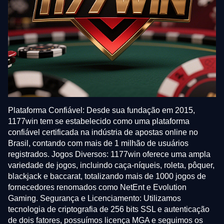
Plataforma Confiável: Desde sua fundação em 2015,
1177win tem se estabelecido como uma plataforma
confiável certificada na indústria de apostas online no
Brasil, contando com mais de 1 milhão de usuários
registrados. Jogos Diversos: 1177win oferece uma ampla
variedade de jogos, incluindo caça-níqueis, roleta, pôquer,
blackjack e baccarat, totalizando mais de 1000 jogos de
fornecedores renomados como NetEnt e Evolution
Gaming. Segurança e Licenciamento: Utilizamos
tecnologia de criptografia de 256 bits SSL e autenticação
de dois fatores, possuímos licença MGA e seguimos os